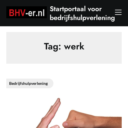
Skip
Startportaal voor
to
bedrijfshulpverlening
content
Tag:
werk
Bedrijfshulpverlening