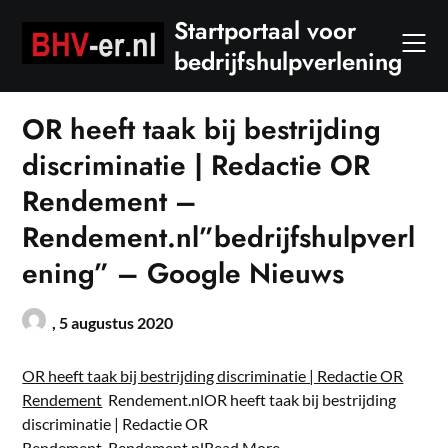
Skip
Startportaal voor
to
bedrijfshulpverlening
content
OR heeft taak bij bestrijding
discriminatie | Redactie OR
Rendement –
Rendement.nl”bedrijfshulpverl
ening” – Google Nieuws
,
5 augustus 2020
OR heeft taak bij bestrijding discriminatie | Redactie OR
Rendement
Rendement.nlOR heeft taak bij bestrijding
discriminatie | Redactie OR
Rendement Rendement.nl
Read More