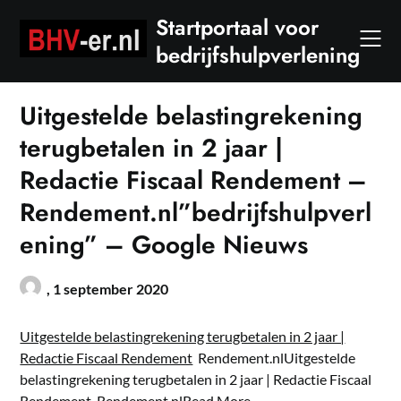
Skip
Startportaal voor
to
bedrijfshulpverlening
content
Uitgestelde belastingrekening
terugbetalen in 2 jaar |
Redactie Fiscaal Rendement –
Rendement.nl”bedrijfshulpverl
ening” – Google Nieuws
,
1 september 2020
Uitgestelde belastingrekening terugbetalen in 2 jaar |
Redactie Fiscaal Rendement
Rendement.nlUitgestelde
belastingrekening terugbetalen in 2 jaar | Redactie Fiscaal
Rendement Rendement.nl
Read More