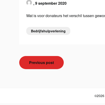
,
9 september 2020
Wat is voor donateurs het verschil tussen gewo
Bedrijfshulpverlening
Bericht
Previous post
navigatie
©2026 S