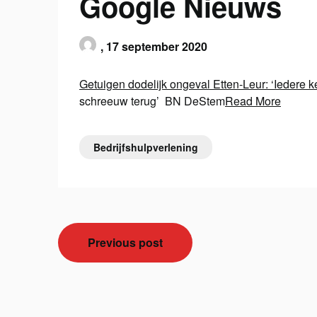
Google Nieuws
,
17 september 2020
Getuigen dodelijk ongeval Etten-Leur: ‘Iedere k
schreeuw terug’ BN DeStem
Read More
Bedrijfshulpverlening
Bericht
Previous post
navigatie