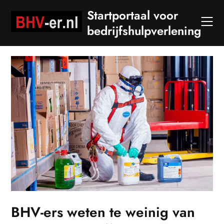
Skip
Startportaal voor
to
bedrijfshulpverlening
content
BHV-ers weten te weinig van