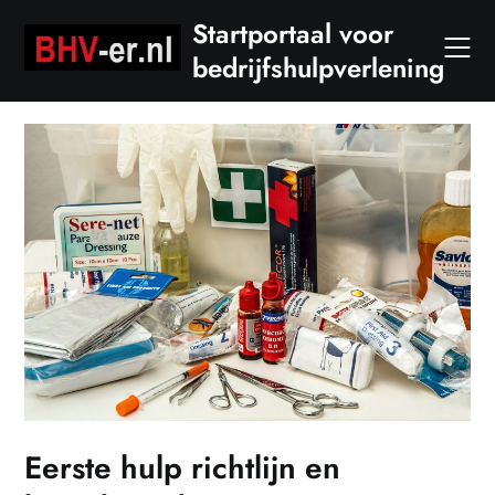
Skip
Startportaal voor
to
bedrijfshulpverlening
content
Eerste hulp richtlijn en